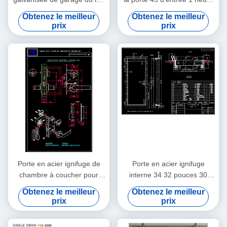
en acier et encadre la classe
porte en verre évaluée du
Obtenez le meilleur
Obtenez le meilleur
B30
feu de 2 heures
prix
prix
Porte en acier ignifuge de
Porte en acier ignifuge
chambre à coucher pour
interne 34 32 pouces 30
l'école d'hôpital de sortie
dans le panneau en verre de
Obtenez le meilleur
Obtenez le meilleur
d'hôtel 2000mmx900mm
porte évaluée du feu de 28
prix
prix
pouces