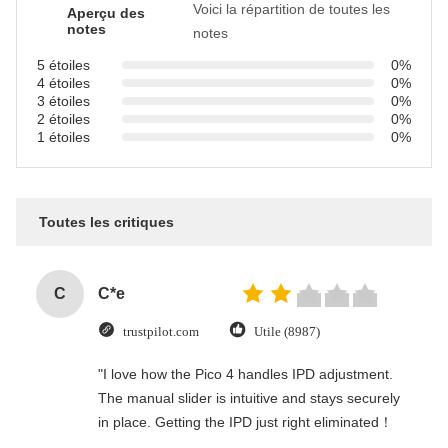
Voici la répartition de toutes les
Aperçu des
notes
notes
5 étoiles
0%
4 étoiles
0%
3 étoiles
0%
2 étoiles
0%
1 étoiles
0%
Toutes les critiques
C
C*e
trustpilot.com
Utile (8987)
"I love how the Pico 4 handles IPD adjustment.
The manual slider is intuitive and stays securely
in place. Getting the IPD just right eliminated！