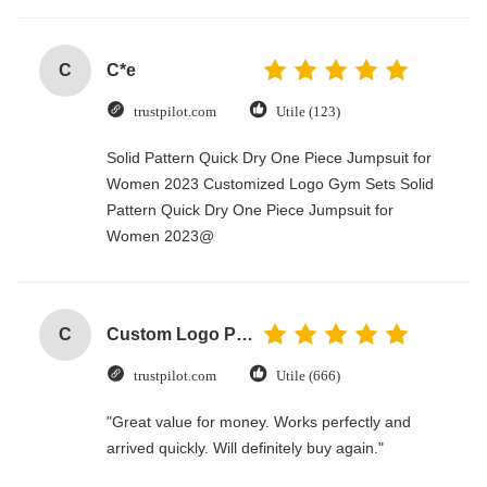
C
C*e
trustpilot.com
Utile (123)
Solid Pattern Quick Dry One Piece Jumpsuit for
Women 2023 Customized Logo Gym Sets Solid
Pattern Quick Dry One Piece Jumpsuit for
Women 2023@
C
Custom Logo Paper Cardboard Packing Folding White / Black / Rose Gold Luxury Magnetic Gift Box with Ribbon Closure
trustpilot.com
Utile (666)
"Great value for money. Works perfectly and
arrived quickly. Will definitely buy again."