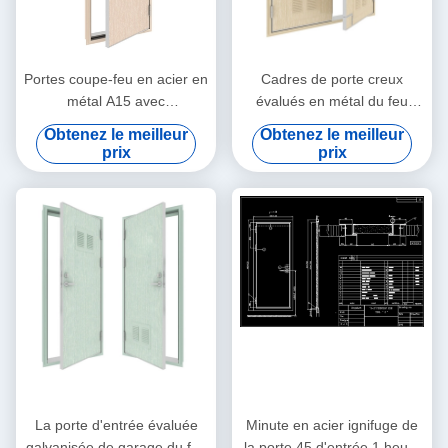
Portes coupe-feu en acier en
Cadres de porte creux
métal A15 avec
évalués en métal du feu
2400x1200mm en verre
commercial avec la 40mm
Obtenez le meilleur
Obtenez le meilleur
double feuille en verre
prix
prix
La porte d'entrée évaluée
Minute en acier ignifuge de
galvanisée de garage du feu
la porte 45 d'entrée 1 heure