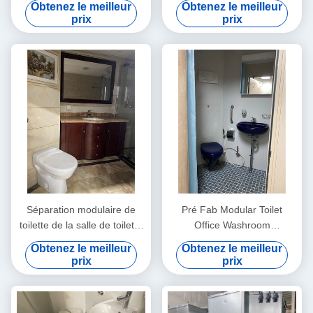
Obtenez le meilleur
Obtenez le meilleur
prix
prix
Séparation modulaire de
Pré Fab Modular Toilet
toilette de la salle de toilette
Office Washroom
HPL de commode de toilette
imperméable
Obtenez le meilleur
Obtenez le meilleur
préfabriquée de Bath
prix
prix