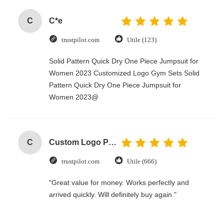
C
C*e
trustpilot.com
Utile (123)
Solid Pattern Quick Dry One Piece Jumpsuit for
Women 2023 Customized Logo Gym Sets Solid
Pattern Quick Dry One Piece Jumpsuit for
Women 2023@
C
Custom Logo Paper Cardboard Packing Folding White / Black / Rose Gold Luxury Magnetic Gift Box with Ribbon Closure
trustpilot.com
Utile (666)
"Great value for money. Works perfectly and
arrived quickly. Will definitely buy again."