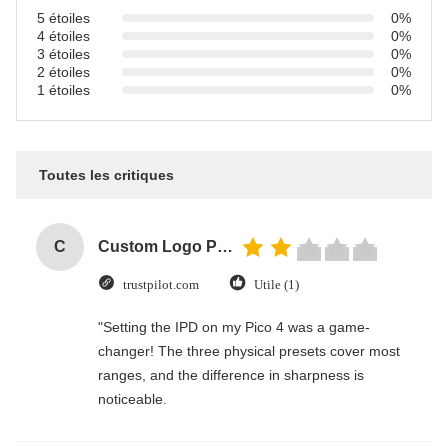
5 étoiles
0%
4 étoiles
0%
3 étoiles
0%
2 étoiles
0%
1 étoiles
0%
Toutes les critiques
C
Custom Logo Paper Cardboard Packing Folding White / Black / Rose Gold Luxury Magnetic Gift Box with Ribbon Closure
trustpilot.com
Utile (1)
"Setting the IPD on my Pico 4 was a game-
changer! The three physical presets cover most
ranges, and the difference in sharpness is
noticeable.