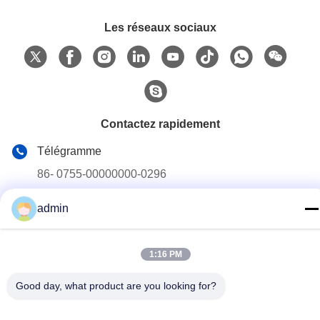
Les réseaux sociaux
Contactez rapidement
Télégramme
86- 0755-00000000-0296
E-mail
admin
test@maoyt.com
Adresse
1:16 PM
No. 228, route de Zhanxi, ville de Jiangyin, ville de Wuxi,
province de Jiangsu
Good day, what product are you looking for?