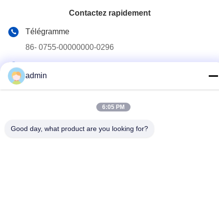
Contactez rapidement
Télégramme
86- 0755-00000000-0296
E-mail
admin
test@maoyt.com
Adresse
6:05 PM
No. 228, route de Zhanxi, ville de Jiangyin, ville de Wuxi,
province de Jiangsu
Good day, what product are you looking for?
Politique de confidentialité
|
Plan du site
La Chine est bonne. Qualité Quille en acier léger Le fournisseur.
2022-2026 LUOX TECHNOLOGY Tout. Les droits sont réservés.