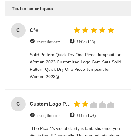
Toutes les critiques
C
C*e
trustpilot.com
Utile (123)
Solid Pattern Quick Dry One Piece Jumpsuit for
Women 2023 Customized Logo Gym Sets Solid
Pattern Quick Dry One Piece Jumpsuit for
Women 2023@
C
Custom Logo Paper Cardboard Packing Folding White / Black / Rose Gold Luxury Magnetic Gift Box with Ribbon Closure
trustpilot.com
Utile (1w+)
"The Pico 4's visual clarity is fantastic once you
dial in the IPD correctly. The manual adjustment