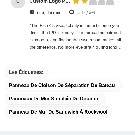
C
Custom Logo Paper Cardboard Packing Folding White / Black / Rose Gold Luxury Magnetic Gift Box with Ribbon Closure
trustpilot.com
Utile (1w+)
"The Pico 4's visual clarity is fantastic once you
dial in the IPD correctly. The manual adjustment
is smooth, and finding that sweet spot makes all
the difference. No more eye strain during long
sessions. Highly recommend taking the time to
set it up properly!""The Pico 4's visual clarity is
fantastic once you dial in the IPD correctly. The
Les Étiquettes:
manual adjustment is smooth, and finding that
sweet spot makes all the difference. No more eye
Panneau De Cloison De Séparation De Bateau
strain during long sessions. Highly recommend
taking the time to set it up properly!""The Pico 4's
Panneaux De Mur Stratifiés De Douche
visual clarity is fantastic once you dial in the IPD
Panneau De Mur De Sandwich À Rockwool
correctly. The manual adjustment is smooth, and
finding that sweet spot makes all the difference.
No more eye strain during long sessions. Highly
recommend taking the time to set it up