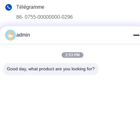
Télégramme
86- 0755-00000000-0296
E-mail
admin
test@maoyt.com
Adresse
2:53 PM
No. 228, route de Zhanxi, ville de Jiangyin, ville de Wuxi,
province de Jiangsu
Good day, what product are you looking for?
Politique de confidentialité
|
Plan du site
La Chine est bonne. Qualité Quille en acier léger Le fournisseur.
2022-2026 LUOX TECHNOLOGY Tout. Les droits sont réservés.