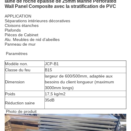
laine de roche épaisse de 25mm Marine Perforated
Wall Panel Composite avec la stratification de PVC
APPLICATION
Séparations intérieures décoratives
Cloisons étanches
Plafonds
Pièces de Cabinet
Alu. Meubles de nid d'abeilles
Panneau de mur
Paramètres
Modèle non.
JCP-B1
Classe du feu
B15
largeur de 600/500mm, adaptée aux
Dimension
besoins du client longueur (maximum
3000mm longs)
Poids
17,5 kg/m2
35dB
Réduction saine
Photo de produit