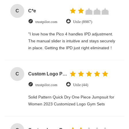
C
C*e
trustpilot.com
Utile (8987)
"I love how the Pico 4 handles IPD adjustment.
The manual slider is intuitive and stays securely
in place. Getting the IPD just right eliminated！
C
Custom Logo Paper Cardboard Packing Folding White / Black / Rose Gold Luxury Magnetic Gift Box with Ribbon Closure
trustpilot.com
Utile (44)
Solid Pattern Quick Dry One Piece Jumpsuit for
Women 2023 Customized Logo Gym Sets