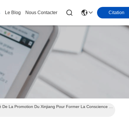
s
Le Blog
Nous Contacter
Citation
Chanter De Nouvelles Chansons Dans Le Nord Et Le Sud Des Montagnes De Tianshan - Résumé De La Promotion Du Xinjiang Pour Former La Conscience De La Communauté Nationale Chinoise