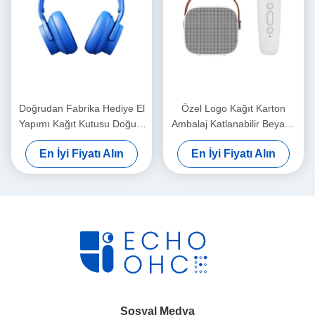
Doğrudan Fabrika Hediye El
Özel Logo Kağıt Karton
Yapımı Kağıt Kutusu Doğum
Ambalaj Katlanabilir Beyaz /
Günü Hediye Kutusu
Siyah / Gül Altın Lüks
En İyi Fiyatı Alın
En İyi Fiyatı Alın
Kozmetik Paket Kutusu
Makineli Hediye Kutusu
Karton
Kurdele Kapalı
Sosyal Medya