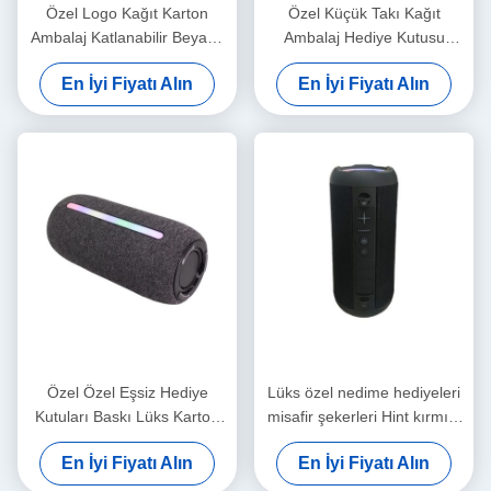
Özel Logo Kağıt Karton
Özel Küçük Takı Kağıt
Ambalaj Katlanabilir Beyaz /
Ambalaj Hediye Kutusu
Siyah / Gül Altın Lüks
Kızlar Ucuz Ambalaj Kutusu
En İyi Fiyatı Alın
En İyi Fiyatı Alın
Makineli Hediye Kutusu
Kurdele Kapalı
Özel Özel Eşsiz Hediye
Lüks özel nedime hediyeleri
Kutuları Baskı Lüks Karton
misafir şekerleri Hint kırmızı
Hediye Kutusu Paketleme
düğün hediyesi kutusu
En İyi Fiyatı Alın
En İyi Fiyatı Alın
Mücevherler Sevgililer Günü
düğün dekorasyonu için
Gülü Hediye Kutusu
hediye