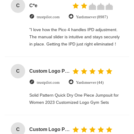
C
C*e
trustpilot.com
Yardımsever (8987)
"I love how the Pico 4 handles IPD adjustment.
The manual slider is intuitive and stays securely
in place. Getting the IPD just right eliminated！
C
Custom Logo Paper Cardboard Packing Folding White / Black / Rose Gold Luxury Magnetic Gift Box with Ribbon Closure
trustpilot.com
Yardımsever (44)
Solid Pattern Quick Dry One Piece Jumpsuit for
Women 2023 Customized Logo Gym Sets
C
Custom Logo Paper Cardboard Packing Folding White / Black / Rose Gold Luxury Magnetic Gift Box with Ribbon Closure