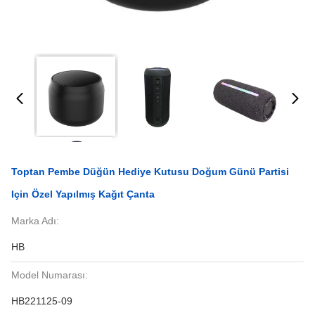
Toptan Pembe Düğün Hediye Kutusu Doğum Günü Partisi
Için Özel Yapılmış Kağıt Çanta
Marka Adı:
HB
Model Numarası:
HB221125-09