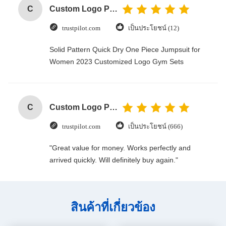
C
Custom Logo Paper Cardboard Packing Folding White / Black / Rose Gold Luxury Magnetic Gift Box with Ribbon Closure
trustpilot.com
เป็นประโยชน์ (12)
Solid Pattern Quick Dry One Piece Jumpsuit for
Women 2023 Customized Logo Gym Sets
C
Custom Logo Paper Cardboard Packing Folding White / Black / Rose Gold Luxury Magnetic Gift Box with Ribbon Closure
trustpilot.com
เป็นประโยชน์ (666)
"Great value for money. Works perfectly and
arrived quickly. Will definitely buy again."
สินค้าที่เกี่ยวข้อง