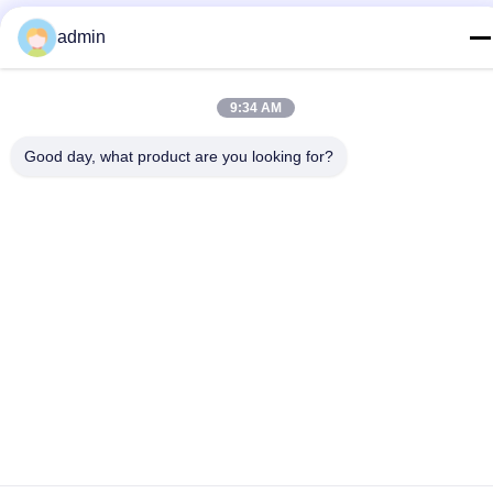
อีเมล
admin
test@maoyt.com
ที่อยู่
9:34 AM
No. 228, Zhanxi Road, Jiangyin City, Wuxi City, Jiangsu
Province
Good day, what product are you looking for?
นโยบายความเป็นส่วนตัว
|
แผนผังเว็บไซต์
จีน ดี คุณภาพ กีลเหล็กเบา ผู้จัดจําหน่าย.ลิขสิทธิ์ 2022-2026 LUOX
TECHNOLOGY ทั้งหมด สิทธิพิเศษ