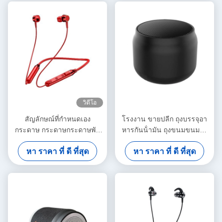
วิดีโอ
สัญลักษณ์ที่กําหนดเอง
โรงงาน ขายปลีก ถุงบรรจุอา
กระดาษ กระดาษกระดาษพับ
หารกันน้ํามัน ถุงขนมขนมปัง
ขาว / ดํา / ทองแดง กล่องของ
ข้างนอกของขาย ถุงกระดาษ
หา ราคา ที่ ดี ที่สุด
หา ราคา ที่ ดี ที่สุด
ขวัญแม่เหล็กหรู
Kraft ใต้