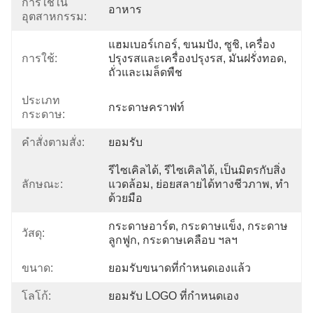
การใช้ใน
อาหาร
อุตสาหกรรม:
แฮมเบอร์เกอร์, ขนมปัง, ซูชิ, เครื่อง
การใช้:
ปรุงรสและเครื่องปรุงรส, มันฝรั่งทอด, 
ถั่วและเมล็ดพืช
ประเภท
กระดาษคราฟท์
กระดาษ:
คําสั่งตามสั่ง:
ยอมรับ
รีไซเคิลได้, รีไซเคิลได้, เป็นมิตรกับสิ่ง
ลักษณะ:
แวดล้อม, ย่อยสลายได้ทางชีวภาพ, ทำ
ด้วยมือ
กระดาษอาร์ต, กระดาษแข็ง, กระดาษ
วัสดุ:
ลูกฟูก, กระดาษเคลือบ ฯลฯ
ขนาด:
ยอมรับขนาดที่กำหนดเองแล้ว
โลโก้:
ยอมรับ LOGO ที่กําหนดเอง