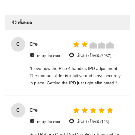
รีวิวทั้งหมด
C
C*e
trustpilot.com
เป็นประโยชน์ (8987)
"I love how the Pico 4 handles IPD adjustment.
The manual slider is intuitive and stays securely
in place. Getting the IPD just right eliminated！
C
C*e
trustpilot.com
เป็นประโยชน์ (123)
Solid Pattern Quick Dry One Piece Jumpsuit for