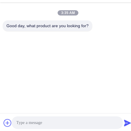
ที่อยู่
3:35 AM
No. 228, Zhanxi Road, Jiangyin City, Wuxi City, Jiangsu
Province
Good day, what product are you looking for?
นโยบายความเป็นส่วนตัว
|
แผนผังเว็บไซต์
จีน ดี คุณภาพ กีลเหล็กเบา ผู้จัดจําหน่าย.ลิขสิทธิ์ 2022-2026 LUOX
TECHNOLOGY ทั้งหมด สิทธิพิเศษ