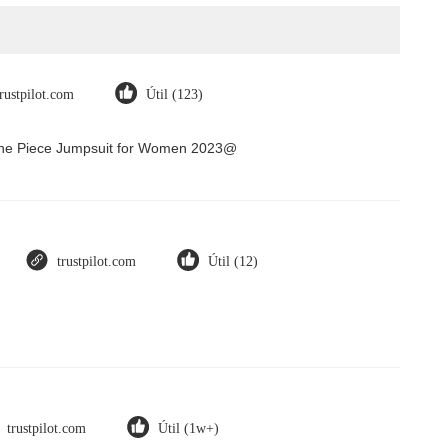
trustpilot.com
Útil (123)
 One Piece Jumpsuit for Women 2023@
trustpilot.com
Útil (12)
trustpilot.com
Útil (1w+)