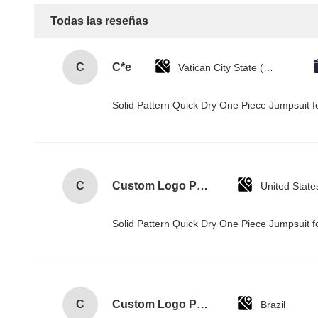
Todas las reseñas
C
C*e
Vatican City State (Holy See)
Solid Pattern Quick Dry One Piece Jumpsui
C
Custom Logo Paper Cardboard Packing Folding White / Black / Rose Gold Luxury Magnetic Gift Box with Ribbon Closure
United State
Solid Pattern Quick Dry One Piece Jumpsui
C
Custom Logo Paper Cardboard Packing Folding White / Black / Rose Gold Luxury Magnetic Gift Box with Ribbon Closure
Brazil