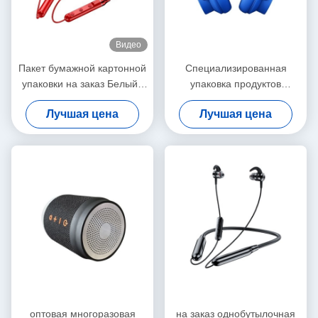
Видео
Пакет бумажной картонной
Специализированная
упаковки на заказ Белый /
упаковка продуктов
Черный / Розовый Золотой
питания Размер Kraft
Лучшая цена
Лучшая цена
роскошный магнитный
Takeaway Продовольствие
подарочный ящик с
Хлеб Бумажная сумка для
застежкой
ресторана
оптовая многоразовая
на заказ однобутылочная