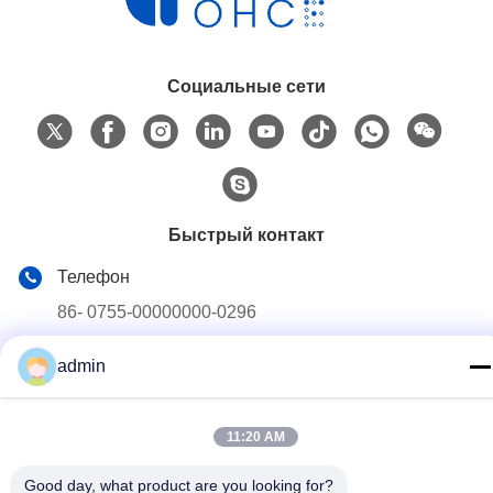
Социальные сети
Быстрый контакт
Телефон
86- 0755-00000000-0296
Электронная почта
admin
test@maoyt.com
Адрес
11:20 AM
Но. 228, дорога Zhanxi, город Jiangyin, город Wuxi,
провинция Цзянсу
Good day, what product are you looking for?