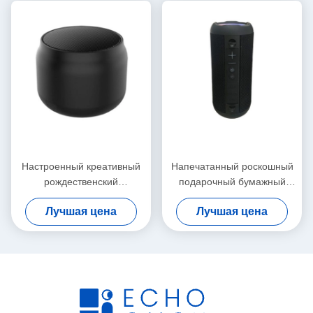
Маленький подарочный
орнамент Торба с пакетом
Настроенный креативный
Напечатанный роскошный
рождественский
подарочный бумажный
подарочный пакет из
пакет для покупок
Лучшая цена
Лучшая цена
бумажной бумаги с вашим
логотипом для
рождественской
декоративной вечеринки