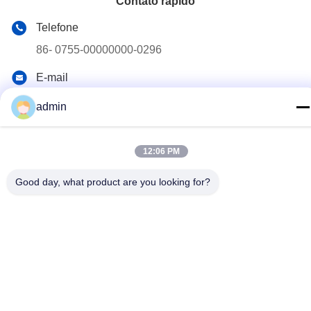
Contato rápido
Telefone
86- 0755-00000000-0296
E-mail
test@maoyt.com
admin
Endereço
No. 228, estrada de Zhanxi, cidade de Jiangyin, cidade de
12:06 PM
Wuxi, província de Jiangsu
Good day, what product are you looking for?
Política de Privacidade
|
Mapa do Site
China bom Qualidade Quebra de aço leve Fornecedor. Copyright
© 2022-2026 LUOX TECHNOLOGY Todos. Todos os direitos
reservados.