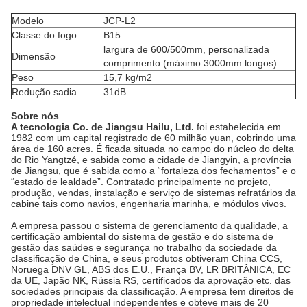
Modelo
JCP-L2
Classe do fogo
B15
largura de 600/500mm, personalizada
Dimensão
comprimento (máximo 3000mm longos)
Peso
15,7 kg/m2
Redução sadia
31dB
Sobre nós
A tecnologia Co. de Jiangsu Hailu, Ltd.
foi estabelecida em
1982 com um capital registrado de 60 milhão yuan, cobrindo uma
área de 160 acres. É ficada situada no campo do núcleo do delta
do Rio Yangtzé, e sabida como a cidade de Jiangyin, a província
de Jiangsu, que é sabida como a “fortaleza dos fechamentos” e o
“estado de lealdade”. Contratado principalmente no projeto,
produção, vendas, instalação e serviço de sistemas refratários da
cabine tais como navios, engenharia marinha, e módulos vivos.
A empresa passou o sistema de gerenciamento da qualidade, a
certificação ambiental do sistema de gestão e do sistema de
gestão das saúdes e segurança no trabalho da sociedade da
classificação de China, e seus produtos obtiveram China CCS,
Noruega DNV GL, ABS dos E.U., França BV, LR BRITÂNICA, EC
da UE, Japão NK, Rússia RS, certificados da aprovação etc. das
sociedades principais da classificação. A empresa tem direitos de
propriedade intelectual independentes e obteve mais de 20