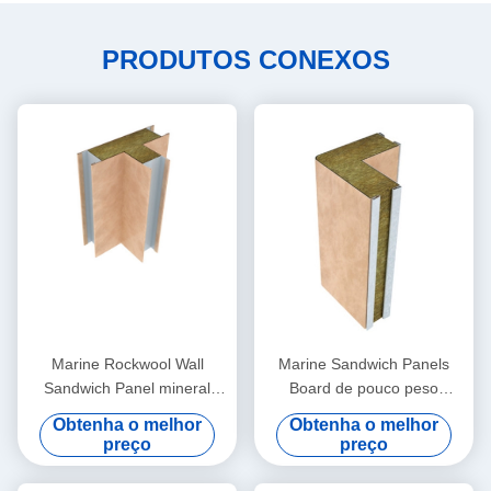
recommend taking the time to set it up
properly!""The Pico 4's visual clarity is fantastic
PRODUTOS CONEXOS
once you dial in the IPD correctly. The manual
adjustment is smooth, and finding that sweet spot
makes all the difference. No more eye strain
during long sessions. Highly r
Marine Rockwool Wall
Marine Sandwich Panels
Sandwich Panel mineral
Board de pouco peso
25mm acústicos grossos
500mm
Obtenha o melhor
Obtenha o melhor
preço
preço