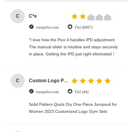
C
C*e
trustpilot.com
Útil (8987)
"I love how the Pico 4 handles IPD adjustment.
The manual slider is intuitive and stays securely
in place. Getting the IPD just right eliminated！
C
Custom Logo Paper Cardboard Packing Folding White / Black / Rose Gold Luxury Magnetic Gift Box with Ribbon Closure
trustpilot.com
Útil (44)
Solid Pattern Quick Dry One Piece Jumpsuit for
Women 2023 Customized Logo Gym Sets