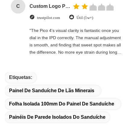
C
Custom Logo Paper Cardboard Packing Folding White / Black / Rose Gold Luxury Magnetic Gift Box with Ribbon Closure
trustpilot.com
Útil (1w+)
"The Pico 4's visual clarity is fantastic once you
dial in the IPD correctly. The manual adjustment
is smooth, and finding that sweet spot makes all
the difference. No more eye strain during long
sessions. Highly recommend taking the time to
set it up properly!""The Pico 4's visual clarity is
fantastic once you dial in the IPD correctly. The
Etiquetas:
manual adjustment is smooth, and finding that
sweet spot makes all the difference. No more eye
Painel De Sanduíche De Lãs Minerais
strain during long sessions. Highly recommend
taking the time to set it up properly!""The Pico 4's
Folha Isolada 100mm Do Painel De Sanduíche
visual clarity is fantastic once you dial in the IPD
Painéis De Parede Isolados Do Sanduíche
correctly. The manual adjustment is smooth, and
finding that sweet spot makes all the difference.
No more eye strain during long sessions. Highly