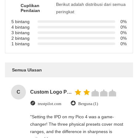
Berikut adalah distribusi dari semua
Cuplikan
Penilaian
peringkat
5 bintang
0%
4 bintang
0%
3 bintang
0%
2 bintang
0%
1 bintang
0%
Semua Ulasan
C
Custom Logo Paper Cardboard Packing Folding White / Black / Rose Gold Luxury Magnetic Gift Box with Ribbon Closure
trustpilot.com
Berguna (1)
"Setting the IPD on my Pico 4 was a game-
changer! The three physical presets cover most
ranges, and the difference in sharpness is