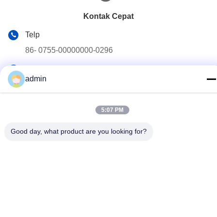
Kontak Cepat
Telp
86- 0755-00000000-0296
E-mail
admin
test@maoyt.com
Alamat
5:07 PM
228, Jalan Zhanxi, Kota Jiangyin, Kota Wuxi, Provinsi
Jiangsu
Good day, what product are you looking for?
Kebijakan Privasi
|
Sitemap
Cina Baik Kualitas Keel baja ringan Pemasok. Hak cipta © 2022-
2026 LUOX TECHNOLOGY Semua. Semua hak dilindungi.