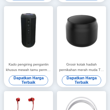
dengan Ribbon Closure
Valentine Rose Gift Box
Kado pengiring pengantin
Grosir kotak hadiah
khusus mewah tamu permen
pernikahan merah muda Tas
India merah kotak
kertas khusus untuk pesta
Dapatkan Harga
Dapatkan Harga
pernikahan untuk dekorasi
ulang tahun
Terbaik
Terbaik
pernikahan