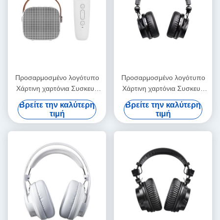
Προσαρμοσμένο λογότυπο
Προσαρμοσμένο λογότυπο
Χάρτινη χαρτόνια Συσκευή
Χάρτινη χαρτόνια Συσκευή
Διπλώσιμο λευκό / μαύρο /
Διπλώσιμο λευκό / μαύρο /
Βρείτε την καλύτερη
Βρείτε την καλύτερη
ροζ χρυσό πολυτελές
ροζ χρυσό πολυτελές
τιμή
τιμή
μαγνητικό κουτί δώρων με
μαγνητικό κουτί δώρων με
κλείσιμο με κορδέλα
κλείσιμο με κορδέλα