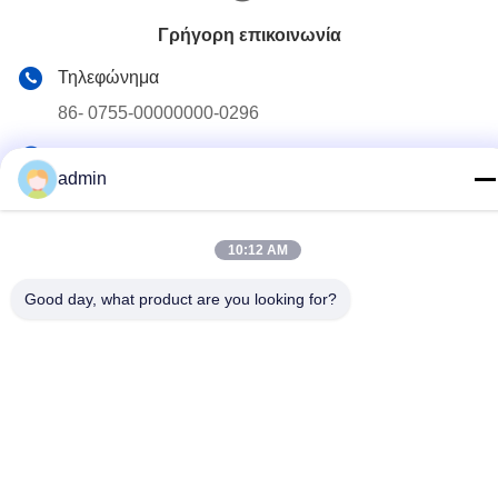
Γρήγορη επικοινωνία
Τηλεφώνημα
86- 0755-00000000-0296
Ηλεκτρονικό
admin
test@maoyt.com
Διεύθυνση
10:12 AM
Νο 228, δρόμος Zhanxi, πόλη Jiangyin, πόλη Wuxi, επαρχία
Jiangsu
Good day, what product are you looking for?
Πολιτική απορρήτου
|
Sitemap
Κίνα Καλό Ποιότητα Ελαφρύ χάλυβα Προμηθευτής. 2022-2026
LUOX TECHNOLOGY Όλα. Όλα τα δικαιώματα διατηρούνται.