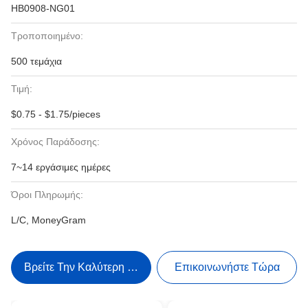
HB0908-NG01
Τροποποιημένο:
500 τεμάχια
Τιμή:
$0.75 - $1.75/pieces
Χρόνος Παράδοσης:
7~14 εργάσιμες ημέρες
Όροι Πληρωμής:
L/C, MoneyGram
Βρείτε Την Καλύτερη Τιμή
Επικοινωνήστε Τώρα