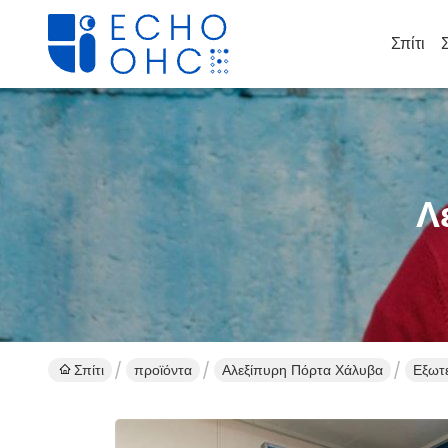
Σπίτι
Λ
Σπίτι
προϊόντα
Αλεξίπυρη Πόρτα Χάλυβα
Εξωτε