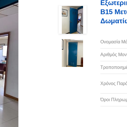
Εξωτερι
B15 Μετ
Δωματί
Ονομασία Μά
Αριθμός Μον
Τροποποιημέ
Χρόνος Παρ
Όροι Πληρωμ