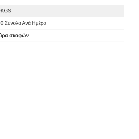
0KGS
00 Σύνολα Ανά Ημέρα
θύρα σκαφών