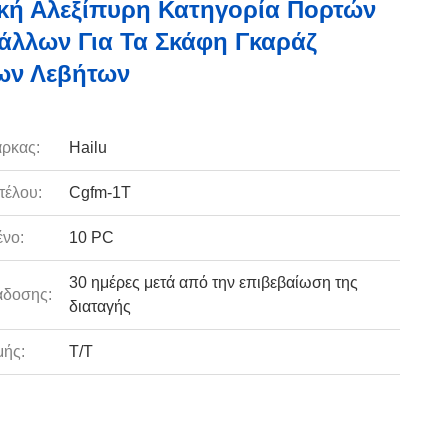
κή Αλεξίπυρη Κατηγορία Πορτών
άλλων Για Τα Σκάφη Γκαράζ
ων Λεβήτων
ρκας:
Hailu
τέλου:
Cgfm-1T
νο:
10 PC
30 ημέρες μετά από την επιβεβαίωση της
άδοσης:
διαταγής
ής:
T/T