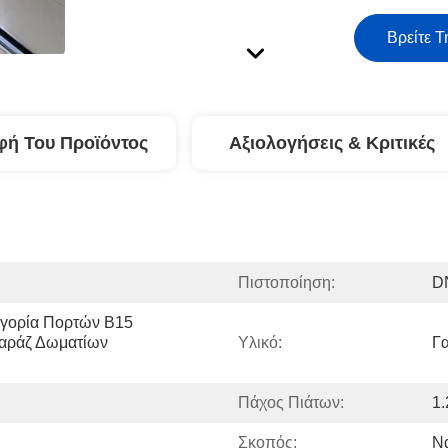
Βρείτε Τ
φή Του Προϊόντος
Αξιολογήσεις & Κριτικές
Πιστοποίηση:
D
γορία Πορτών B15 
αράζ Δωματίων 
Υλικό:
Γ
Πάχος Πιάτων:
1
Σκοπός:
Ν