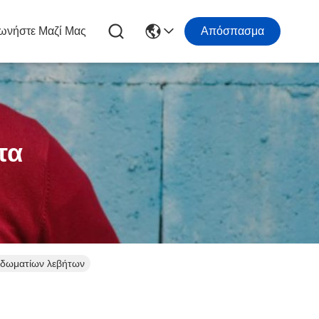
ωνήστε Μαζί Μας
Απόσπασμα
τα
 δωματίων λεβήτων