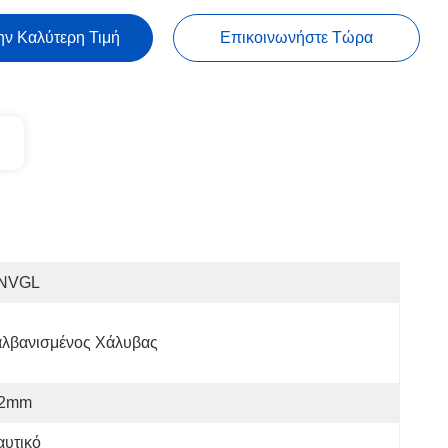
ην Καλύτερη Τιμή
Επικοινωνήστε Τώρα
NVGL
αλβανισμένος Χάλυβας
.2mm
αυτικό