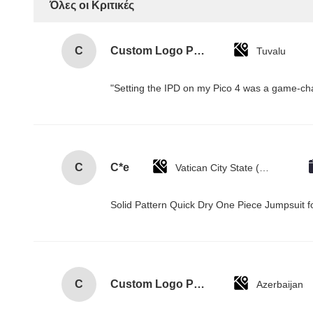
Όλες οι Κριτικές
C
Custom Logo Paper Cardboard Packing Folding White / Black / Rose Gold Luxury Magnetic Gift Box with Ribbon Closure
Tuvalu
"Setting the IPD on my Pico 4 was a game-cha
C
C*e
Vatican City State (Holy See)
Solid Pattern Quick Dry One Piece Jumpsui
C
Custom Logo Paper Cardboard Packing Folding White / Black / Rose Gold Luxury Magnetic Gift Box with Ribbon Closure
Azerbaijan