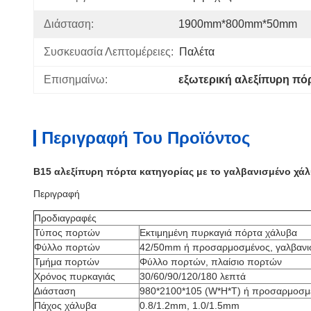
Διάσταση:
1900mm*800mm*50mm
Συσκευασία Λεπτομέρειες:
Παλέτα
Επισημαίνω:
εξωτερική αλεξίπυρη πό
Περιγραφή Του Προϊόντος
B15 αλεξίπυρη πόρτα κατηγορίας με το γαλβανισμένο χά
Περιγραφή
Προδιαγραφές
Τύπος πορτών
Εκτιμημένη πυρκαγιά πόρτα χάλυβα
Φύλλο πορτών
42/50mm ή προσαρμοσμένος, γαλβανι
Τμήμα πορτών
Φύλλο πορτών, πλαίσιο πορτών
Χρόνος πυρκαγιάς
30/60/90/120/180 λεπτά
Διάσταση
980*2100*105 (W*H*T) ή προσαρμοσμ
Πάχος χάλυβα
0.8/1.2mm, 1.0/1.5mm