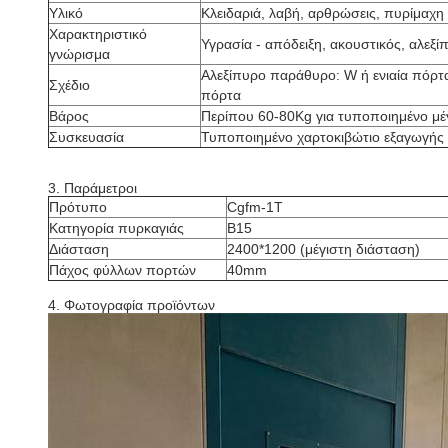
Υλικό
Κλειδαριά, λαβή, αρθρώσεις, πυρίμαχη 
Χαρακτηριστικό
Υγρασία - απόδειξη, ακουστικός, αλεξί
γνώρισμα
Αλεξίπυρο παράθυρο: W ή ενιαία πόρτ
Σχέδιο
πόρτα
Βάρος
Περίπου 60-80Kg για τυποποιημένο μέ
Συσκευασία
Τυποποιημένο χαρτοκιβώτιο εξαγωγής 
3. Παράμετροι
Πρότυπο
Cgfm-1T
Κατηγορία πυρκαγιάς
B15
Διάσταση
2400*1200 (μέγιστη διάσταση)
Πάχος φύλλων πορτών
40mm
4. Φωτογραφία προϊόντων