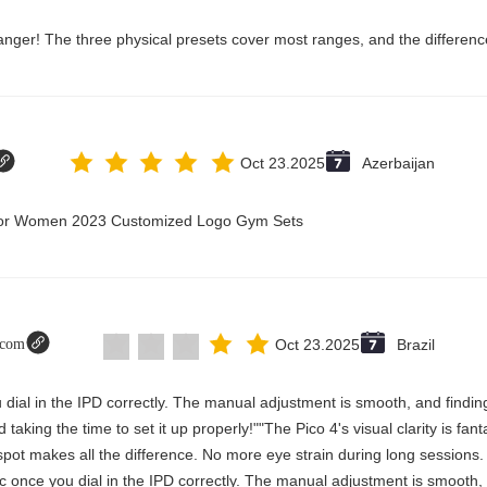
Oct 23.2025
Azerbaijan
t for Women 2023 Customized Logo Gym Sets
t.com
Oct 23.2025
Brazil
 you dial in the IPD correctly. The manual adjustment is smooth, and find
aking the time to set it up properly!""The Pico 4's visual clarity is fan
spot makes all the difference. No more eye strain during long sessions.
stic once you dial in the IPD correctly. The manual adjustment is smooth