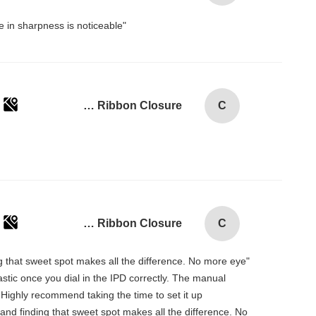
"Setting the IPD on my Pico 4 was a game-changer! The three physical presets cover most ranges, and the difference in sharpness is noticeable.
Custom Logo Paper Cardboard Packing Folding White / Black / Rose Gold Luxury Magnetic Gift Box with Ribbon Closure
C
Custom Logo Paper Cardboard Packing Folding White / Black / Rose Gold Luxury Magnetic Gift Box with Ribbon Closure
C
ing that sweet spot makes all the difference. No more eye
tastic once you dial in the IPD correctly. The manual
 Highly recommend taking the time to set it up
, and finding that sweet spot makes all the difference. No