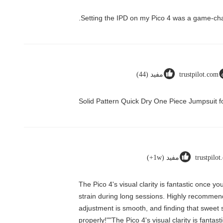
trustpilot.com
مفيد (44)
Solid Pattern Quick Dry One Piece Jumpsui
trustpilo
مفيد (1w+)
"The Pico 4's visual clarity is fantastic once
strain during long sessions. Highly recommend t
adjustment is smooth, and finding that sweet 
properly!""The Pico 4's visual clarity is fanta