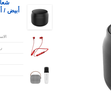
شعار
أبيض / أ
الاس
رق