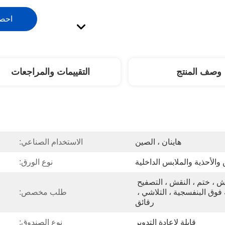
احص
وصف المنتج
التقييمات والمراجعات
هاينان ، الصين
الاستخدام الصناعي:
والأحذية والملابس الداخلية
نوع الورق:
مات التصفيح ، بالورنيش ، ختم ، النقش ، التصفيح 
المصقول ، طلاء للأشعة فوق البنفسجية ، التلاشي ، 
طلب مخصص:
رقائق
قابلة لإعادة التدوير
نوع الصندوق: