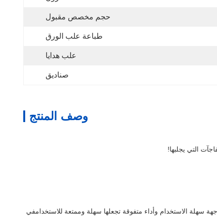
حجم مخصص مقبول
طباعة علب الورق
علب هدايا
صناديق
وصف المنتج
جآت التي يجلبها!
مع هذا المنتج، سوف تحل بسهولة مشاكل مختلفة في الحياة اليومية وتتمتع بالراحة غير المسبوقة. هذا المنتج سيجلب مفاجآت لا نهاية لها إلى حياتك.واجهة سهلة الاستخدام وأداء متفوقة تجعلها سهلة وممتعة للاستخدامفي 