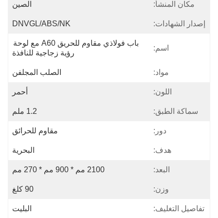
مكان المنشأ:
الصين
إصدار الشهادات:
DNVGL/ABS/NK
باب فولاذي مقاوم للحريق A60 مع لوحة 
اسم:
رؤية زجاجية للنافذة
مواد:
الصلب المجلفن
اللون:
أحمر
سماكة الطبق:
1.2 ملم
دور:
مقاوم للحرائق
هدف:
البحرية
البعد:
2100 مم * 900 مم * 270 مم
وزن:
90 كلغ
تفاصيل التغليف:
البليت