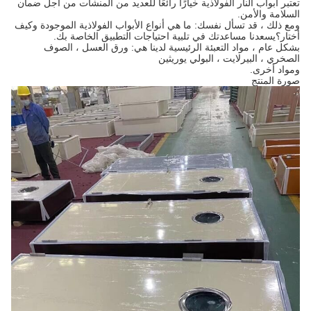
تعتبر أبواب النار الفولاذية خيارًا رائعًا للعديد من المنشآت من أجل ضمان
السلامة والأمن.
ومع ذلك ، قد تسأل نفسك: ما هي أنواع الأبواب الفولاذية الموجودة وكيف
أختار؟يسعدنا مساعدتك في تلبية احتياجات التطبيق الخاصة بك.
بشكل عام ، مواد التعبئة الرئيسية لدينا هي: ورق العسل ، الصوف
الصخري ، البيرلايت ، البولي يوريثين
ومواد أخرى.
صورة المنتج