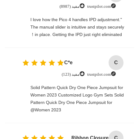
trustpilot.com
مفيد (8987)
"I love how the Pico 4 handles IPD adjustment.
The manual slider is intuitive and stays securely
in place. Getting the IPD just right eliminated！
C*e
C
trustpilot.com
مفيد (123)
Solid Pattern Quick Dry One Piece Jumpsuit for
Women 2023 Customized Logo Gym Sets Solid
Pattern Quick Dry One Piece Jumpsuit for
Women 2023@
Custom Logo Paper Cardboard Packing Folding White / Black / Rose Gold Luxury Magnetic Gift Box with Ribbon Closure
C