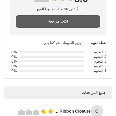
بناءً على 50 مراجعة لهذا المورد
اكتب مراجعة
لقطة تقييم
توزيع التقييمات هو كما يلي
5 النجوم
0%
4 النجوم
0%
3 النجوم
0%
2 النجوم
0%
1 النجوم
0%
جميع المراجعات
Custom Logo Paper Cardboard Packing Folding White / Black / Rose Gold Luxury Magnetic Gift Box with Ribbon Closure
C