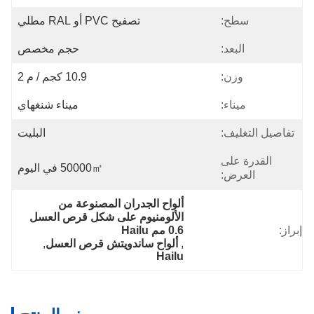
سطح:
تصفيح PVC أو RAL مطلي
البعد:
حجم مخصص
وزن:
10.9 كجم / م 2
ميناء:
ميناء شنغهاي
تفاصيل التغليف:
البليت
القدرة على
50000㎡ في اليوم
العرض:
ألواح الجدران المصنوعة من 
الألومنيوم على شكل قرص العسل 
إبراز:
0.6 مم Hailu
, 
ألواح ساندويتش قرص العسل
, 
Hailu