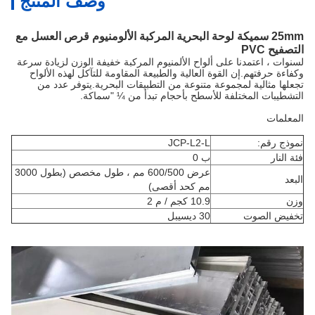
وصف المنتج
25mm سميكة لوحة البحرية المركبة الألومنيوم قرص العسل مع
التصفيح PVC
لسنوات ، اعتمدنا على ألواح الألمنيوم المركبة خفيفة الوزن لزيادة سرعة
وكفاءة حرفتهم.إن القوة العالية والطبيعة المقاومة للتآكل لهذه الألواح
تجعلها مثالية لمجموعة متنوعة من التطبيقات البحرية.يتوفر عدد من
التشطيبات المختلفة للأسطح بأحجام تبدأ من ¼ "سماكة.
المعلمات
نموذج رقم:
JCP-L2-L
فئة النار
ب 0
عرض 600/500 مم ، طول مخصص (بطول 3000
البعد
مم كحد أقصى)
وزن
10.9 كجم / م 2
تخفيض الصوت
30 ديسيبل