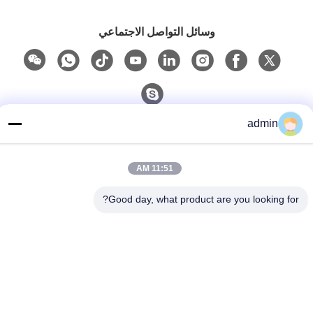
وسائل التواصل الاجتماعي
admin
اتصال سريع
الهاتف
11:51 AM
86- 0755-00000000-0296
Good day, what product are you looking for?
البريد الإلكتروني
test@maoyt.com
العنوان
رقم 228 ، طريق Zhanxi ، مدينة Jiangyin ، مدينة Wuxi ،
مقاطعة Jiangsu