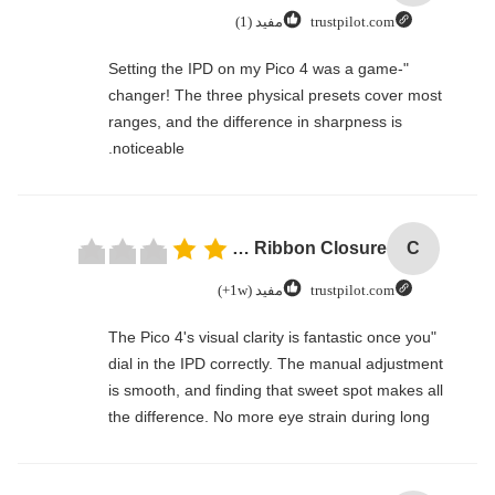
trustpilot.com
مفيد (1)
"Setting the IPD on my Pico 4 was a game-
changer! The three physical presets cover most
ranges, and the difference in sharpness is
noticeable.
Custom Logo Paper Cardboard Packing Folding White / Black / Rose Gold Luxury Magnetic Gift Box with Ribbon Closure
C
trustpilot.com
مفيد (1w+)
"The Pico 4's visual clarity is fantastic once you
dial in the IPD correctly. The manual adjustment
is smooth, and finding that sweet spot makes all
the difference. No more eye strain during long
sessions. Highly recommend taking the time to
set it up properly!""The Pico 4's visual clarity is