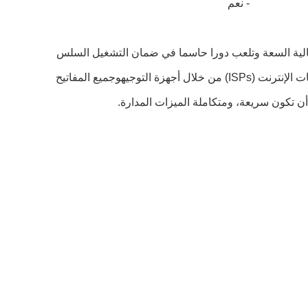
- نعم
عالية السعة وتلعب دورا حاسما في ضمان التشغيل السلس
للشبكةبمثابة بوابة إلى شبكة المنطقة الواسعة (WAN) أو الإنترنت ، يسهل مفتاح الألياف الأساسية الاتصالات مع الخوادم ومقدمي خدمات الإنترنت (ISPs) من خلال أجهزة التوجيهوجميع المفاتيح
أن تكون سريعة، ومتكاملة الميزات المدارة.